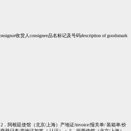
发货人consignor收货人consignee品名标记及号码description of goodsmark
阿根廷使馆（北京/上海）产地证/invoice/报关单/ 装箱单/价
出口商登记表/产地证加签（ 认证）； 5．巴西使馆（北京/上海）