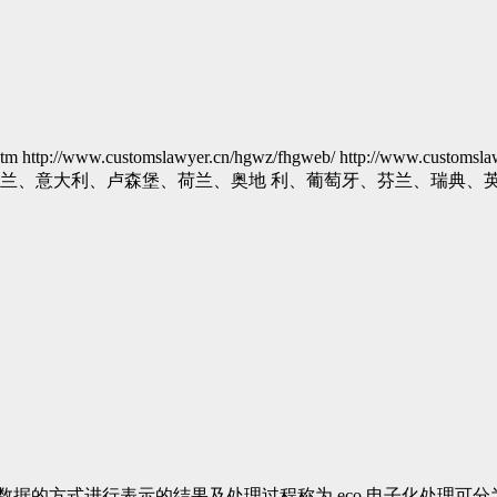
http://www.customslawyer.cn/hgwz/fhgweb/ http://www.customs
利、卢森堡、荷兰、奥地 利、葡萄牙、芬兰、瑞典、英国查询方式: 1.
电子数据的方式进行表示的结果及处理过程称为 eco 电子化处理可