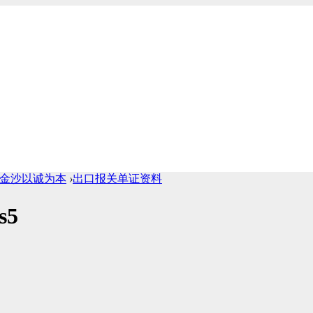
1cc金沙以诚为本
›
出口报关单证资料
s5