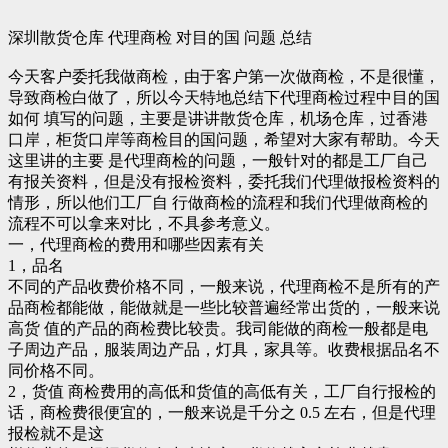
深圳散货仓库 代理商检 对目的国 问题 总结
今天客户委托我做商检，由于客户第一次做商检，不是很懂，
导致商检白做了，所以今天特地总结下代理商检过程中目的国
如何 填写的问题，主要是讲讲散货仓库，机场仓库，过香港
口岸，柜货口岸等商检目的国问题，希望对大家有帮助。今天
这里讲的主要 是代理商检的问题，一般针对的都是工厂自己
有报关资料，但是没有报检资料，委托我们代理做报检资料的
情形，所以他们工厂自 行做商检的流程和我们代理做商检的
流程不可以拿来对比，不具参考意义。
一，代理商检的费用和哪些因素有关
1，品名
不同的产品收费价格不同，一般来说，代理商检不是所有的产
品商检都能做，能做就是一些比较普遍经常出货的，一般来说
高货 值的产品的商检费比较贵。我司能做的商检一般都是电
子周边产品，服装周边产品，灯具，家具等。收费根据品名不
同价格不同。
2，货值 商检费用的高低和货值的高低有关，工厂自行报检的
话，商检费很便宜的，一般来说是千分之 0.5 左右，但是代理
报检就不是这