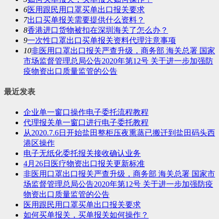
6
医用跟民用口罩买单出口报关要求
7
出口买单报关需要提供什么资料？
8
香港进口货物被扣在深圳海关了怎么办？
9
一次性口罩出口买单报关资料代理注意事项
10
非医用口罩出口报关严查升级，商务部 海关总署 国家
市场监督管理总局公告2020年第12号 关于进一步加强防
疫物资出口质量监管的公告
最近发表
企业单一窗口操作电子委托流程教程
代理报关单一窗口进行电子委托教程
从2020.7.6日开始盐田整柜压夜熏蒸已搬迁到盐田码头西
港区操作
电子无纸化委托报关接收确认业务
4月26日医疗物资出口报关更新标准
非医用口罩出口报关严查升级，商务部 海关总署 国家市
场监督管理总局公告2020年第12号 关于进一步加强防疫
物资出口质量监管的公告
医用跟民用口罩买单出口报关要求
如何买单报关，买单报关如何操作？