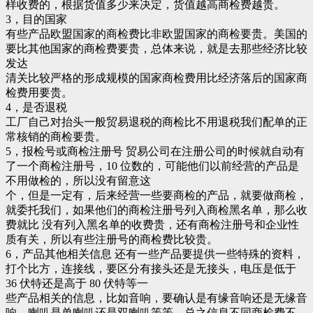
样收费的，根据货值多少来决定，货值越高商检费越贵。
3，目的国家
有些产品欧盟国家的商检费比非欧盟国家的商检要贵。美国的
要比其他国家的商检费要贵，总体来说，就是去那些经济比较
发达
清关比较严格的形成规模的国家商检费用比经济落后的国家商
检费用要贵。
4，是否退税
工厂自己对抬头一般贸易退税的商检比不用退税我们配单的正
常核销的商检要贵。
5，报检号或商检注册号 贸易公司在注册公司的时候就自动有
了一个商检注册号，10 位数的，可能他们以前经营的产品是
不用做检的，所以没有留意这
个，但是一定有，后来经营一些要商检的产品，就要做商检，
就委托我们，如果他们的商检注册号列入商检黑名单，那么收
费就比 没有列入黑名单的收费贵，还有商检注册号和企业性
质有关，所以有些注册号的商检费比较贵。
6，产品其他相关信息 还有一些产品要提供一些特殊的资料，
打个比方，连接线，要区分有接头还是无接头，电压是低于
36 伏特还是高于 80 伏特等一
些产品相关的信息，比如音响，要确认是有缘音响还是无缘音
响，喇叭是单喇叭还是双喇叭等等，总之信息不同商检费不