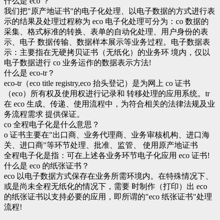
什么是 eco ？
我们把"原产地证书"的电子化处理、以电子数据的方式进行表
示的结果及处理过程称为 eco 电子化处理可分为：co 数据的
采集、格式标准的转换、表单的自动化处理、用户身份的表
示、电子 数据传输、数据样本展示等业务过程。电子数据表
示：主要指在无硬拷贝证书（无纸化）的业务环 境内，仅以
电子数据进行 co 业务运作的数据表示方法!
什么是 eco-tr？
eco-tr（eco title registry,eco 抬头登记）是为网上 co 证书
（eco）所有权及使用权进行记录和 转移处理的应用系统。tr
在 eco 生成、传递、使用流程中，为符合相关的法律法规及业
务流程需求 提供保证。
co 全程电子化是什么意思？
o 证书主要在"出口商、业务代理商、业务审核机构、进口海
关、进口商"等环节处理、批准、监管、 使用原产地证书
全程电子化是指：可在上述各业务环节电子化应用 eco 证书!
什么是 eco 的纸张证书？
eco 以电子数据方式保存在业务所需环境内。在特殊情况下、
或是尚未全程无纸化的情况下，需要 时制作（打印）出 eco
的纸张证书以支持必要的应用，即所谓的"eco 纸张证书"处理
流程!