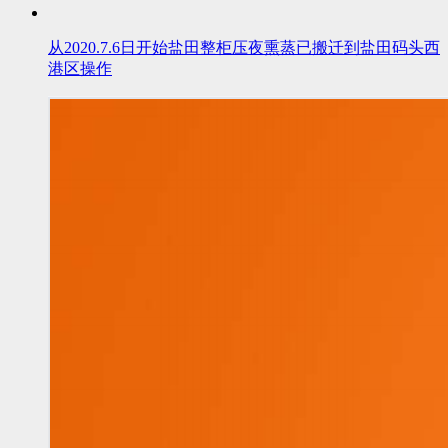
从2020.7.6日开始盐田整柜压夜熏蒸已搬迁到盐田码头西
港区操作