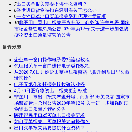
7
出口买单报关需要提供什么资料？
8
香港进口货物被扣在深圳海关了怎么办？
9
一次性口罩出口买单报关资料代理注意事项
10
非医用口罩出口报关严查升级，商务部 海关总署 国家
市场监督管理总局公告2020年第12号 关于进一步加强防
疫物资出口质量监管的公告
最近发表
企业单一窗口操作电子委托流程教程
代理报关单一窗口进行电子委托教程
从2020.7.6日开始盐田整柜压夜熏蒸已搬迁到盐田码头西
港区操作
电子无纸化委托报关接收确认业务
4月26日医疗物资出口报关更新标准
非医用口罩出口报关严查升级，商务部 海关总署 国家市
场监督管理总局公告2020年第12号 关于进一步加强防疫
物资出口质量监管的公告
医用跟民用口罩买单出口报关要求
如何买单报关，买单报关如何操作？
出口买单报关需要提供什么资料？