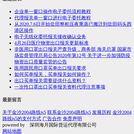
企业单一窗口操作电子委托流程教程
代理报关单一窗口进行电子委托教程
从2020.7.6日开始盐田整柜压夜熏蒸已搬迁到盐田码头西
港区操作
电子无纸化委托报关接收确认业务
4月26日医疗物资出口报关更新标准
非医用口罩出口报关严查升级，商务部 海关总署 国家市
场监督管理总局公告2020年第12号 关于进一步加强防疫
物资出口质量监管的公告
医用跟民用口罩买单出口报关要求
如何买单报关，买单报关如何操作？
出口买单报关需要提供什么资料？
一次性口罩出口买单报关资料代理注意事项
最新留言
关于金沙2004路线js5
联系金沙2004路线js5
发展历程
金沙2004
路线js5的支付方式
广告合作
免责声明
powered by 深圳海月国际货运代理有限公司
网站地图