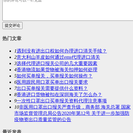
提交评论
热门文章
1
遇到没有进出口权如何办理进口清关手续？
2
意大利山羊皮如何通过ems代理进口清关
3
选择代理进口报关公司的几大重要因素
4
香港物流如果货物被海关扣押如何处理
5
如何买单报关，买单报关如何操作？
6
医用跟民用口罩买单出口报关要求
7
出口买单报关需要提供什么资料？
8
香港进口货物被扣在深圳海关了怎么办？
9
一次性口罩出口买单报关资料代理注意事项
10
非医用口罩出口报关严查升级，商务部 海关总署 国家
市场监督管理总局公告2020年第12号 关于进一步加强防
疫物资出口质量监管的公告
最近发表