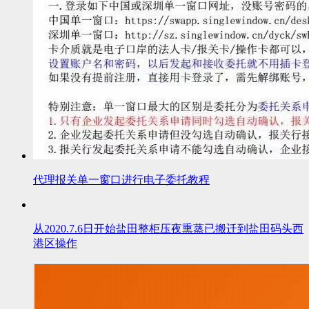
代理报关单一窗口进行电子委托教程
从2020.7.6日开始盐田整柜压夜熏蒸已搬迁到盐田码头西
港区操作