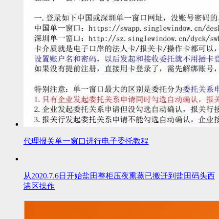
代理报关单一窗口进行电子委托教程
从2020.7.6日开始盐田整柜压夜熏蒸已搬迁到盐田码头西
港区操作