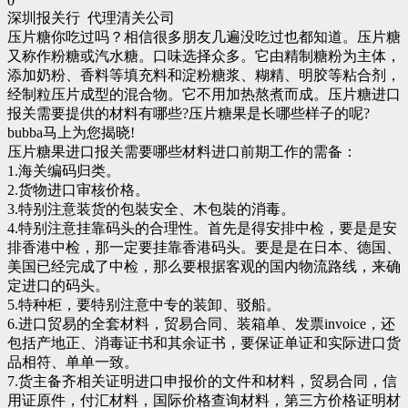
0
深圳报关行 代理清关公司
压片糖你吃过吗？相信很多朋友几遍没吃过也都知道。压片糖
又称作粉糖或汽水糖。口味选择众多。它由精制糖粉为主体，
添加奶粉、香料等填充料和淀粉糖浆、糊精、明胶等粘合剂，
经制粒压片成型的混合物。它不用加热熬煮而成。压片糖进口
报关需要提供的材料有哪些?压片糖果是长哪些样子的呢?
bubba马上为您揭晓!
压片糖果进口报关需要哪些材料进口前期工作的需备：
1.海关编码归类。
2.货物进口审核价格。
3.特别注意装货的包裝安全、木包裝的消毒。
4.特别注意挂靠码头的合理性。首先是得安排中检，要是是安
排香港中检，那一定要挂靠香港码头。要是是在日本、德国、
美国已经完成了中检，那么要根据客观的国内物流路线，来确
定进口的码头。
5.特种柜，要特别注意中专的装卸、驳船。
6.进口贸易的全套材料，贸易合同、装箱单、发票invoice，还
包括产地正、消毒证书和其余证书，要保证单证和实际进口货
品相符、单单一致。
7.货主备齐相关证明进口申报价的文件和材料，贸易合同，信
用证原件，付汇材料，国际价格查询材料，第三方价格证明材