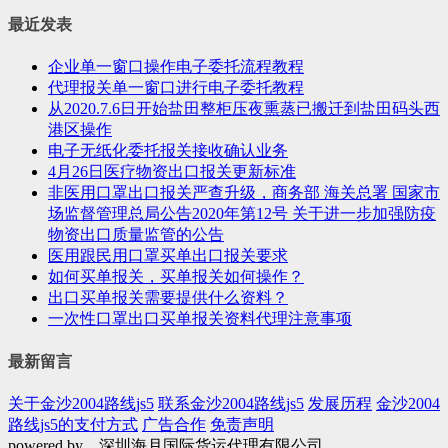
最近发表
企业单一窗口操作电子委托流程教程
代理报关单一窗口进行电子委托教程
从2020.7.6日开始盐田整柜压夜熏蒸已搬迁到盐田码头西
港区操作
电子无纸化委托报关接收确认业务
4月26日医疗物资出口报关更新标准
非医用口罩出口报关严查升级，商务部 海关总署 国家市
场监督管理总局公告2020年第12号 关于进一步加强防疫
物资出口质量监管的公告
医用跟民用口罩买单出口报关要求
如何买单报关，买单报关如何操作？
出口买单报关需要提供什么资料？
一次性口罩出口买单报关资料代理注意事项
最新留言
关于金沙2004路线js5
联系金沙2004路线js5
发展历程
金沙2004
路线js5的支付方式
广告合作
免责声明
powered by 深圳海月国际货运代理有限公司