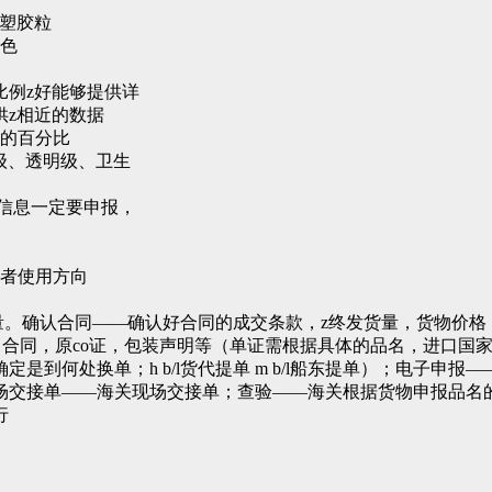
c塑胶粒
颜色
比例z好能够提供详
供z相近的数据
量的百分比
级、透明级、卫生
牌信息一定要申报，
或者使用方向
量。确认合同——确认好合同的成交条款，z终发货量，货物价格
装箱单，合同，原co证，包装声明等（单证需根据具体的品名，进口
定是到何处换单；h b/l货代提单 m b/l船东提单）；电子
场交接单——海关现场交接单；查验——海关根据货物申报品名
行