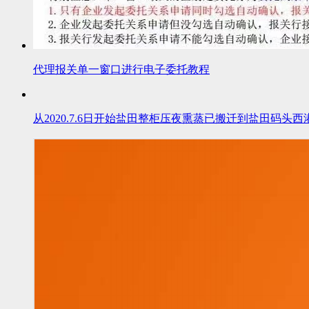
代理报关单一窗口进行电子委托教程
从2020.7.6日开始盐田整柜压夜熏蒸已搬迁到盐田码头