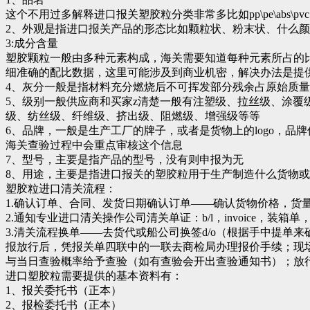
这个不用过多解释进口报关塑胶粒分类非常多比如pp\pe\abs\pv
2、外观是指进口报关产品的形态比如颗粒状、粉末状、什么
3:成分含量
塑胶颗粒一般由多种元素构成，海关需要知道每种元素所占的
细准确的配比数据，这里可能涉及到商业机密，解决办法是提
4、灰分一般是指材料充分燃烧后不可挥发部分残余占原始质
5、级别一般供应商和买家z清楚一般有注塑级、拉丝级、涂覆
级、纺丝级、纤维级、挤出级、阻燃级、增强级等等
6、品牌，一般是生产工厂的牌子，或者是货物上的logo，品
海关查验过程中会重点审核这个信息
7、型号，主要是指产品的型号，没有则申报为无
8、用途，主要是指进口报关的塑胶粒用于生产制造什么货物
塑胶粒进口清关流程：
1.确认订单、合同、发货日期确认订单——确认货物价格，货
2.通知专业进口清关操作公司清关单证：b/l，invoice，
3.清关流程换单——去货代或船公司换签d/o（根据手中提单来确
报放行后，凭报关单四联中的一联去商检局办理报价手续；现
与当日查验概率给予查验（如有查验会开出查验通知书）；放
进口塑胶粒需要提供的基本资料有：
1、报关委托书（正本）
2、报检委托书（正本）