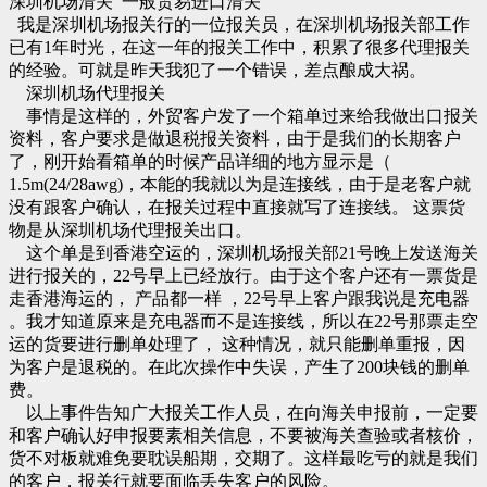
深圳机场清关 一般贸易进口清关
我是深圳机场报关行的一位报关员，在深圳机场报关部工作
已有1年时光，在这一年的报关工作中，积累了很多代理报关
的经验。可就是昨天我犯了一个错误，差点酿成大祸。
深圳机场代理报关
事情是这样的，外贸客户发了一个箱单过来给我做出口报关
资料，客户要求是做退税报关资料，由于是我们的长期客户
了，刚开始看箱单的时候产品详细的地方显示是（
1.5m(24/28awg)，本能的我就以为是连接线，由于是老客户就
没有跟客户确认，在报关过程中直接就写了连接线。 这票货
物是从深圳机场代理报关出口。
这个单是到香港空运的，深圳机场报关部21号晚上发送海关
进行报关的，22号早上已经放行。由于这个客户还有一票货是
走香港海运的， 产品都一样 ，22号早上客户跟我说是充电器
。我才知道原来是充电器而不是连接线，所以在22号那票走空
运的货要进行删单处理了， 这种情况，就只能删单重报，因
为客户是退税的。在此次操作中失误，产生了200块钱的删单
费。
以上事件告知广大报关工作人员，在向海关申报前，一定要
和客户确认好申报要素相关信息，不要被海关查验或者核价，
货不对板就难免要耽误船期，交期了。这样最吃亏的就是我们
的客户，报关行就要面临丢失客户的风险。