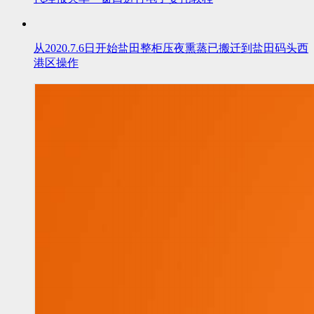
从2020.7.6日开始盐田整柜压夜熏蒸已搬迁到盐田码头西
港区操作