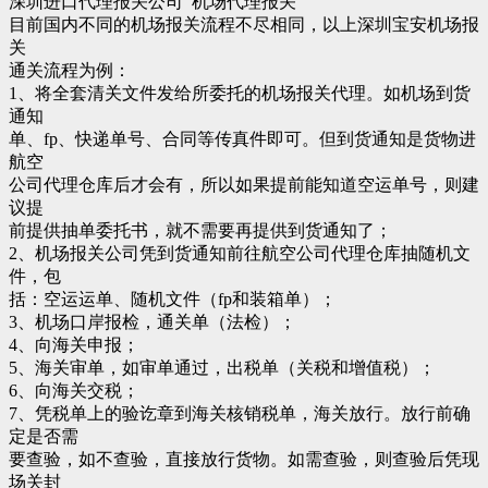
深圳进口代理报关公司 机场代理报关
目前国内不同的机场报关流程不尽相同，以上深圳宝安机场报
关
通关流程为例：
1、将全套清关文件发给所委托的机场报关代理。如机场到货
通知
单、fp、快递单号、合同等传真件即可。但到货通知是货物进
航空
公司代理仓库后才会有，所以如果提前能知道空运单号，则建
议提
前提供抽单委托书，就不需要再提供到货通知了；
2、机场报关公司凭到货通知前往航空公司代理仓库抽随机文
件，包
括：空运运单、随机文件（fp和装箱单）；
3、机场口岸报检，通关单（法检）；
4、向海关申报；
5、海关审单，如审单通过，出税单（关税和增值税）；
6、向海关交税；
7、凭税单上的验讫章到海关核销税单，海关放行。放行前确
定是否需
要查验，如不查验，直接放行货物。如需查验，则查验后凭现
场关封