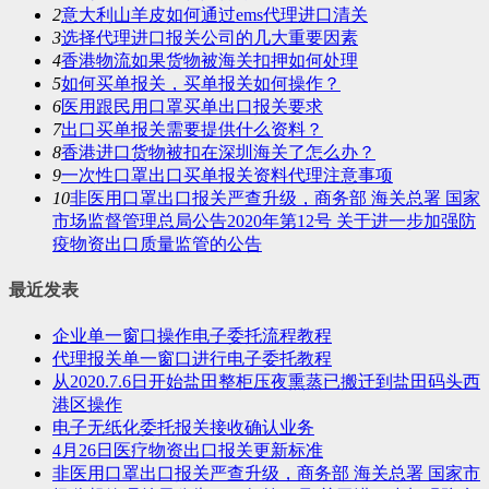
2
意大利山羊皮如何通过ems代理进口清关
3
选择代理进口报关公司的几大重要因素
4
香港物流如果货物被海关扣押如何处理
5
如何买单报关，买单报关如何操作？
6
医用跟民用口罩买单出口报关要求
7
出口买单报关需要提供什么资料？
8
香港进口货物被扣在深圳海关了怎么办？
9
一次性口罩出口买单报关资料代理注意事项
10
非医用口罩出口报关严查升级，商务部 海关总署 国家
市场监督管理总局公告2020年第12号 关于进一步加强防
疫物资出口质量监管的公告
最近发表
企业单一窗口操作电子委托流程教程
代理报关单一窗口进行电子委托教程
从2020.7.6日开始盐田整柜压夜熏蒸已搬迁到盐田码头西
港区操作
电子无纸化委托报关接收确认业务
4月26日医疗物资出口报关更新标准
非医用口罩出口报关严查升级，商务部 海关总署 国家市