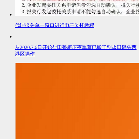
代理报关单一窗口进行电子委托教程
从2020.7.6日开始盐田整柜压夜熏蒸已搬迁到盐田码头西
港区操作