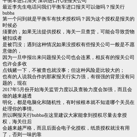
平衡车进口清关 深圳进口代理报关公司
最近李先生电话问我们平衡车进口报关可以做吗？报关行
bubba
第一个问到就是平衡车有技术授权吗？因为这个授权是报关的
时候必
须要的，如果无法提供授权，海关一旦查货，可能会导致货物
被扣或者
是被罚没；遇到这种情况如果没授权有些报关公司一般是不愿
意做的，
因为一旦申报出来问题报关公司也会连累，相反有的报关公司
也许会多收
点钱赌一下，不被查也就没事；但这种风险是比较大的；
也有的人说我合作的那家报关行实力强，有很强的背景没有问
题的，现在
2017年5月份开始海关监管力度以及查验力度会加强，而且会
做的越来越透
明化，都是电脑化和随机性，有时候根本就不知道哪个关员在
处理你的事情。
所以啊报关行bubba在这里建议大家能拿到授权尽量去拿授
权，海关往后
会越来越严格，而且后面会电子化授权，纸质授权就没有用
了，否则一味的靠