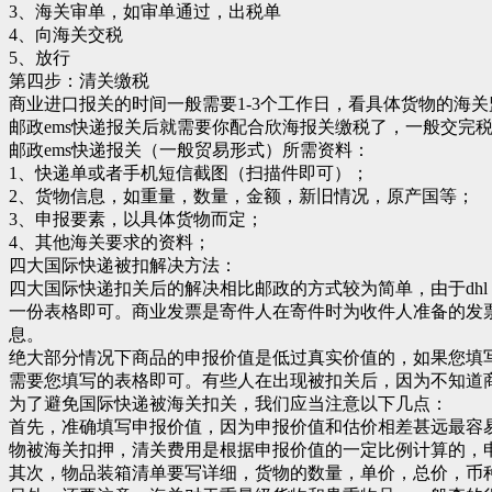
3、海关审单，如审单通过，出税单
4、向海关交税
5、放行
第四步：清关缴税
商业进口报关的时间一般需要1-3个工作日，看具体货物的海
邮政ems快递报关后就需要你配合欣海报关缴税了，一般交完
邮政ems快递报关（一般贸易形式）所需资料：
1、快递单或者手机短信截图（扫描件即可）；
2、货物信息，如重量，数量，金额，新旧情况，原产国等；
3、申报要素，以具体货物而定；
4、其他海关要求的资料；
四大国际快递被扣解决方法：
四大国际快递扣关后的解决相比邮政的方式较为简单，由于dhl，
一份表格即可。商业发票是寄件人在寄件时为收件人准备的发
息。
绝大部分情况下商品的申报价值是低过真实价值的，如果您填
需要您填写的表格即可。有些人在出现被扣关后，因为不知道
为了避免国际快递被海关扣关，我们应当注意以下几点：
首先，准确填写申报价值，因为申报价值和估价相差甚远最容
物被海关扣押，清关费用是根据申报价值的一定比例计算的，
其次，物品装箱清单要写详细，货物的数量，单价，总价，币