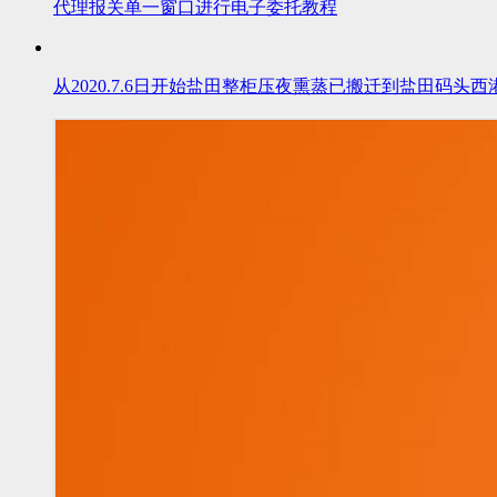
代理报关单一窗口进行电子委托教程
从2020.7.6日开始盐田整柜压夜熏蒸已搬迁到盐田码头