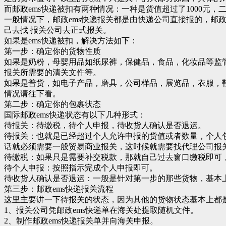
而邮政ems快递被扣有两种情况：一种是货值超过了1000元
一般情况下，邮政ems快递报关都是由快递公司直接报的，邮
己去找 报关公司去正式报关。
如果是ems快递被扣，解决方法如下：
第一步：确定你的货物性质
如果是奶粉，母婴用品如纸尿裤，保健品，食品，化妆品等监
报关所需要的清关文件等。
如果是普货，如电子产品，磨具，公司样品，展览品，衣服，
情况请往下看。
第二步：确定你的包裹状态
国际邮政ems快递状态有以下几种形式：
待报关：待缴税，待个人申报，待收货人确认是否退运。
待报关：也就是已经超过个人允许申报的货值或者数量，个人包
话就必须需要一般贸易商业报关，这时候就需要找代理公司报
待缴税：如果只是需要补交税款，那就自己过去窗口缴税即可
待个人申报：按照指示完成个人申报即可。
待收货人确认是否退运：一般是针对第一步的那些货物，基本
第三步：邮政ems快递报关流程
这里主要讲一下待报关的状态，因为其他的货物状态基本上都
1、报关公司凭邮政ems快递单在海关处提取随机文件。
2、制作邮政ems快递报关单并向海关申报。