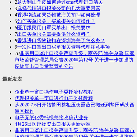
2
意大利山羊皮如何通过ems代理进口清关
3
选择代理进口报关公司的几大重要因素
4
香港物流如果货物被海关扣押如何处理
5
如何买单报关，买单报关如何操作？
6
医用跟民用口罩买单出口报关要求
7
出口买单报关需要提供什么资料？
8
香港进口货物被扣在深圳海关了怎么办？
9
一次性口罩出口买单报关资料代理注意事项
10
非医用口罩出口报关严查升级，商务部 海关总署 国家
市场监督管理总局公告2020年第12号 关于进一步加强防
疫物资出口质量监管的公告
最近发表
企业单一窗口操作电子委托流程教程
代理报关单一窗口进行电子委托教程
从2020.7.6日开始盐田整柜压夜熏蒸已搬迁到盐田码头西
港区操作
电子无纸化委托报关接收确认业务
4月26日医疗物资出口报关更新标准
非医用口罩出口报关严查升级，商务部 海关总署 国家市
场监督管理总局公告2020年第12号 关于进一步加强防疫