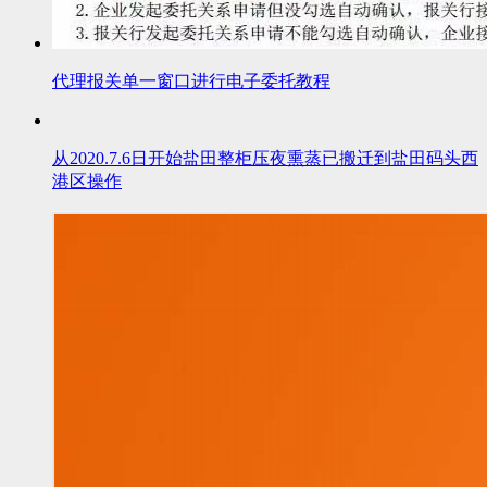
代理报关单一窗口进行电子委托教程
从2020.7.6日开始盐田整柜压夜熏蒸已搬迁到盐田码头西
港区操作