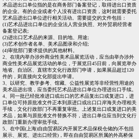
术品进出口单位指的是在商务部门备案登记，取得进出口资质
的企业。有的企业或者个人没有进出口资质，这时就需要委托
艺术品进出口单位进行相关活动。需要提交的文件包括：
(1)艺术品进出口单位的企业法人营业执照、对外贸易经营者
备案登记表;
(2)进出口艺术品的来源、目的地、用途;
(3)艺术创作者名单、美术品图录和介绍;
(4)审批部门要求提供的其他材料。
2、在境内举办涉外商业性美术品展览活动，应当由举办涉外
商业性美术品展览活动的单位，于展览日45日前，向展览举办
地省、自治区、直辖市文化行政部门申请，如果展品超过120
件的，则直接向文化部提出申请。
3、以研究、教学参考、馆藏、公益性展览等非经营性用途的
美术品进出境，应当委托艺术品进出口单位办理进出口手续。
4、同一批已经批准进口或出口的艺术品复出口或复进口，进
口单位可持原批准文件正本到原进口或出口口岸海关办理相关
手续，文化行政部门不再重复审批。上述复出口或复进口的美
术品，如果与原批准文件替换不符，进出口单位应当到文化行
政部门重新办理审批手续。
5、在中国(上海)自由贸易区内开展艺术品保税仓储的(不包括
展示、展览、进出口经营)，即在自由贸易区所属的外高桥保