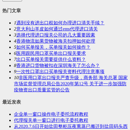
热门文章
1
遇到没有进出口权如何办理进口清关手续？
2
意大利山羊皮如何通过ems代理进口清关
3
选择代理进口报关公司的几大重要因素
4
香港物流如果货物被海关扣押如何处理
5
如何买单报关，买单报关如何操作？
6
医用跟民用口罩买单出口报关要求
7
出口买单报关需要提供什么资料？
8
香港进口货物被扣在深圳海关了怎么办？
9
一次性口罩出口买单报关资料代理注意事项
10
非医用口罩出口报关严查升级，商务部 海关总署 国家
市场监督管理总局公告2020年第12号 关于进一步加强防
疫物资出口质量监管的公告
最近发表
企业单一窗口操作电子委托流程教程
代理报关单一窗口进行电子委托教程
从2020.7.6日开始盐田整柜压夜熏蒸已搬迁到盐田码头西