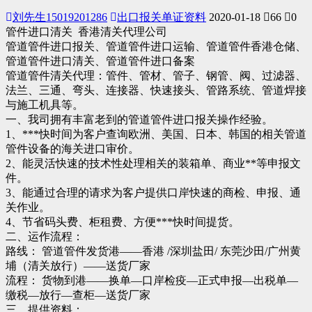
刘先生15019201286
出口报关单证资料
2020-01-18
66
0
管件进口清关 香港清关代理公司
管道管件进口报关、管道管件进口运输、管道管件香港仓储、
管道管件进口清关、管道管件进口备案
管道管件清关代理：管件、管材、管子、钢管、阀、过滤器、
法兰、三通、弯头、连接器、快速接头、管路系统、管道焊接
与施工机具等。
一、我司拥有丰富老到的管道管件进口报关操作经验。
1、***快时间为客户查询欧洲、美国、日本、韩国的相关管道
管件设备的海关进口审价。
2、能灵活快速的技术性处理相关的装箱单、商业**等申报文
件。
3、能通过合理的请求为客户提供口岸快速的商检、申报、通
关作业。
4、节省码头费、柜租费、方便***快时间提货。
二、运作流程：
路线： 管道管件发货港——香港 /深圳盐田/ 东莞沙田/广州黄
埔（清关放行）——送货厂家
流程： 货物到港——换单—口岸检疫—正式申报—出税单—
缴税—放行—查柜—送货厂家
三、提供资料：