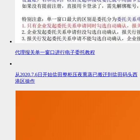
代理报关单一窗口进行电子委托教程
从2020.7.6日开始盐田整柜压夜熏蒸已搬迁到盐田码头西
港区操作