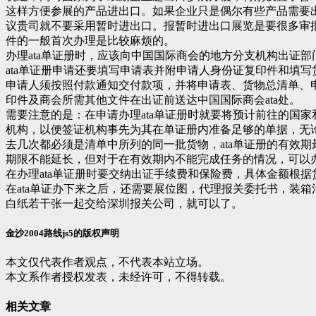
这样方便参展的产品进出口。如果企业只是偶尔有些产品需要
议贵司就不要采用暂时进出口。报暂时进出口展览是要很多审
件的一般首次办理是比较麻烦的。
办理ata单证册时，应该向中国国际商会的地方分支机构出证部
ata单证册申请还要填写申请表并附申请人身份证复印件和填写
申请人须按照付款通知交付款项，并将申请表、货物总清单、
印件及商会所需其他文件在出证前送达中国国际商会ata处。
需要注意的是：在申请办理ata单证册时就要将预计前往的国家
机构，以便签证机构事先为其在单证册内准备足够的单据，无
去几次都必须是清单中所列的同一批货物，ata单证册的有效期
期限不能延长，但对于在有效期内不能完成任务的情况，可以
在办理ata单证册时要交纳出证手续费和保险费，具体金额根
在ata单证办下来之后，还需要展位图，代理报关委托书，装
白纸若干张一起交给深圳报关公司，就可以了。
金沙2004路线js5的版权声明
本文仅代表作者观点，不代表本站立场。
本文系作者授权发表，未经许可，不得转载。
相关文章