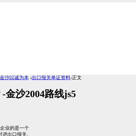
1cc金沙以诚为本
›
出口报关单证资料
›
正文
沙2004路线js5
贸企业的是一个
时进出口报关。