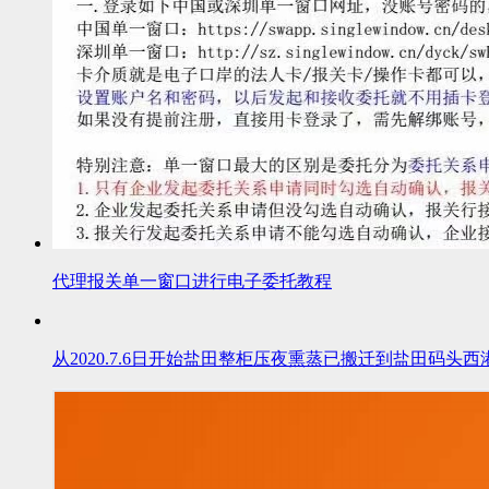
代理报关单一窗口进行电子委托教程
从2020.7.6日开始盐田整柜压夜熏蒸已搬迁到盐田码头