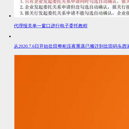
代理报关单一窗口进行电子委托教程
从2020.7.6日开始盐田整柜压夜熏蒸已搬迁到盐田码头