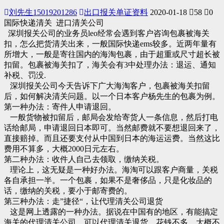
刘先生15019201286
出口报关单证资料
2020-01-18
58
0
国际快递清关 进口清关公司
深圳报关公司的业务员leo经常会遇到客户咨询包裹被海关
扣，怎么把货清关出来，一般国际快递ems较多。近两年量有
所增大，一般是寄往国内的海淘包裹，由于超重或尺寸超长被
扣留。包裹被海关扣了，海关会有3中处理办法：退运、通知
补税、罚没.
深圳报关公司今天告诉下广大海淘客户，包裹被海关扣留
后，如何解决清关问题。以一个日本客户杨先生的包裹为例。
第一种办法：寄件人申请退回。
一般货物被扣留后，邮局会发给寄货人一条信息，然后打电
话给邮局，申请退回日本即可。当然邮费就不要想退回来了，
直接赔掉。而且还要支付从中国到日本的海运运费。当然这比
费用不算多，大概2000日元左右。
第二种办法：收件人自己去领取，缴纳关税。
理论上，这无疑是一种好办法。海淘可以跟客户商量，关税
各自承担一半。一个包裹，如果不是奢侈品，只是化妆品的
话，缴纳的关税，要小于邮寄费的。
第三种办法：走”捷径“，让代理清关公司退货
这是网上透露的一种办法。据说在中国有的地区，有能搞定
海关的代理清关公司，可以代理清关退货。花钱不多，大概不