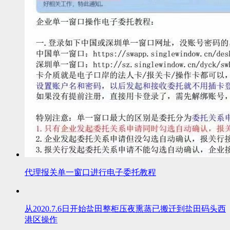
代理报关单一窗口进行电子委托教程
从2020.7.6日开始盐田整柜压夜熏蒸已搬迁到盐田码头西
港区操作