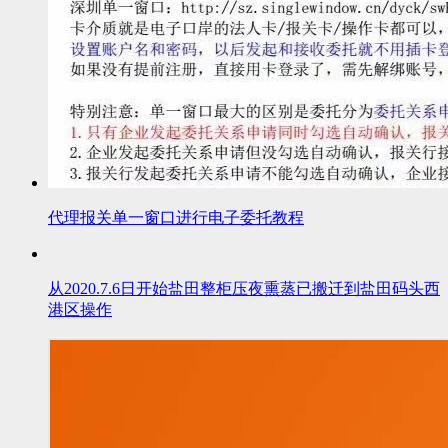
代理报关单一窗口进行电子委托教程
从2020.7.6日开始盐田整柜压夜熏蒸已搬迁到盐田码头西
港区操作