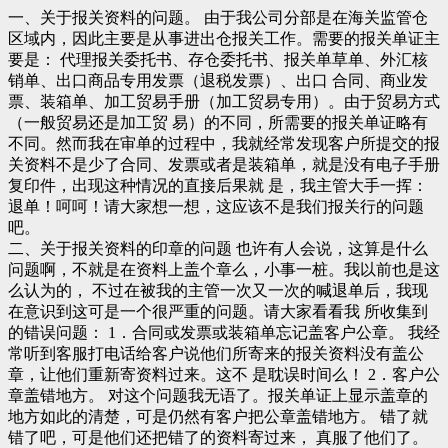
一、关于报关资料的问题。 由于我公司分部是在海关监管仓
区域内，因此主要是从事进出仓报关工作。需要的报关单证主
要是： 代理报关委托书、存仓委托书、报关单草单、外汇核
销单、出口商品专用发票（退税发票）、出口 合同、商业发
票、装箱单、加工贸易手册（加工贸易专用）。由于贸易方式
（一般贸易还是加工贸 易）的不同，所需要的报关单证略有
不同。然而我在审单的过程中，我就经常发现客户所提交的报
关资料不是少了合同、发票或者是装箱单，就是没有电子手册
复印件，出现这种情况的直接后果就 是，我主管大手一挥：
退单！呵呵！请大家想一想，这应该不是我们报关行的问题
吧。
二、关于报关资料的印章的问题 也许有人会说，这算是什么
问题啊，不就是在资料上盖个章么，小事一桩。我以前也是这
么认为的， 不过在被我的主管一次又一次的喊退单后，我现
在意识到这可是一个很严重的问题。请大家看看我 所收集到
的错误问题： 1．合同或发票或装箱单忘记盖客户公章。 我经
常听到客服打电话给客户说他们所寄来的报关资料没有盖公
章，让他们重新寄资料过来。这不 是耽误时间么！ 2．客户公
章盖错地方。 对这个问题我无语了。报关单证上显示盖章的
地方如此的清楚，可是仍然有客户把公章盖错地方。 错了就
错了吧，可是他们还把错了的资料寄过来， 真服了他们了。