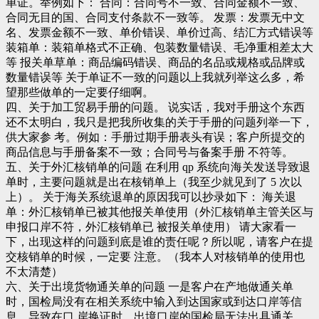
单证。举例如下： 合同：合同号不一致、合同金额不一致、
合同无目的国、合同支付条款不一致等。 发票：发票无中文
名、发票金额不一致、单价错误、单价过高、结汇方式错误等
装箱单：装箱单格式不正确、包装数量错误、毛净重相差太大
等 报关单草单：商品编码错误、商品的名品或规格或品牌或
数量错误等 关于单证不一致的问题以上我就列举这么多，希
望那些做单的一定要仔细啊。
四、关于加工贸易手册的问题。 说实话，我对手册这个东西
还不太明白，我只是把我所收集的关于手册的问题列举一下，
供大家参 考。例如：手册过期手册表头有误；客户所提交的
商品信息与手册备案不一致；合同号与备案手册 不符等。
五、关于外汇核销单的问题 在利用 qp 系统向海关发送导致退
单时，主要问题就是出在核销单上（我至少就见到了 5 次以
上）。 关于海关系统退单的原因我可以抄录如下： 海关退
单：外汇核销单已被其他报关单使用（外汇核销单主管关区与
申报口岸不符，外汇核销单已 被报关单使用） 请大家看一
下，出现这样的问题到底是谁的责任呢？所以呢，请客户在提
交核销单的时候，一定要 注意。（我本人对核销单的使用也
不太清楚）
六、关于出境货物通关单的问题 一是客户在产地做通关单
时，国检局没有在相关系统中输入到达国家或到达口岸等信
息，导致在口 岸换证时，出境口岸的国检局无法出具通关