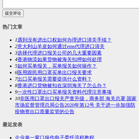
提交评论
热门文章
1
遇到没有进出口权如何办理进口清关手续？
2
意大利山羊皮如何通过ems代理进口清关
3
选择代理进口报关公司的几大重要因素
4
香港物流如果货物被海关扣押如何处理
5
如何买单报关，买单报关如何操作？
6
医用跟民用口罩买单出口报关要求
7
出口买单报关需要提供什么资料？
8
香港进口货物被扣在深圳海关了怎么办？
9
一次性口罩出口买单报关资料代理注意事项
10
非医用口罩出口报关严查升级，商务部 海关总署 国家
市场监督管理总局公告2020年第12号 关于进一步加强防
疫物资出口质量监管的公告
最近发表
企业单一窗口操作电子委托流程教程