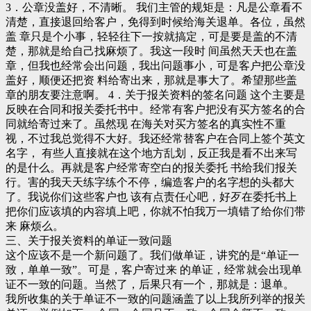
3．公章没盖好，不清晰。 我们主管的规矩是：凡是公章看不
清楚，直接退回给客户，免得到时候给海关退单。各位，虽然
盖 章只是个小事，轻轻往下一按就搞定，可是要是盖的不清
楚，那就是给自己找麻烦了。我这一段时 间虽然天天也在盖
章，但我也经常会出问题，我出问题事小，可是客户把公章没
盖好，顺便还把资 料给寄出来，那就是事大了。希望那些盖
章的朋友要注意啊。 4．关于报关资料的签名问题 这个主要是
反映在合同和报关委托书中。经常有客户把没有买方签名的合
同就给寄过来了。虽然现 在海关对买方签名的真实性不重
视，不过我总觉得不大好。我还经常替客户在合同上签个英文
名字， 有些人直接就在这个地方乱划，反正我是看不出来写
的是什么。再就是客户经常寄空白的报关委托 书给我们报关
行。害的我天天练字练个不停，编造客户的名字想的头都大
了。我说你们这些客户也 该有点责任心吧，好歹在委托书上
把你们应该填的内容填上吧，你就不怕我万一填错了给你们带
来 麻烦么。
三、关于报关资料的单证一致问题
这个应该不是一个新问题了。我们做单证，讲究的是“单证一
致，单单一致”。可是，客户寄过来 的单证，经常就会出现单
证不一致的问题。当然了，后果只有一个，那就是：退单。
我所收集的关于单证不一致的问题涵盖了以上我所列举的报关