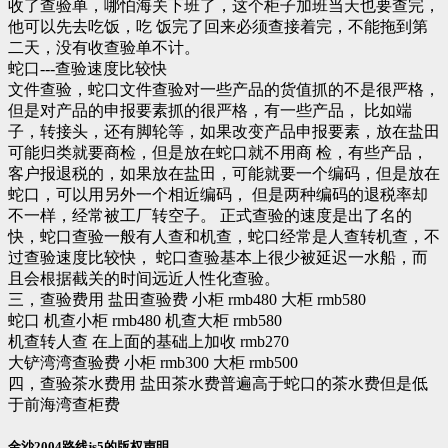
收了查验单，哪怕海关下班了，这个柜子加班当天也要查完，
他可以先去吃饭，吃 饭完了回来必须查接着完，不能拖到第
二天，没有收查验单不计。
蛇口---查验速度比较快
文件查验，蛇口文件查验对一些产品的货值抓的不是很严格，
但是对产品的申报要素抓的很严格，有一些产品， 比如端
子，转接头，还有脚轮等，如果改变产品申报要素，放在盐田
可能归类就要商检，但是放在蛇口就不用商 检，有些产品，
客户报退税的，如果放在盐田，可能就要一个编码，但是放在
蛇口，可以用另外一个相近编码， 但是两种编码的退税率却
不一样，经常被工厂转空子。 正式查验的速度是出了名的
快，蛇口查验一般有人查和机查，蛇口经常是人查转机查，不
过查验速度比较快， 蛇口查验基本上很少被延迟一水船，而
且会根据截关的时间远近人性化查验。
三，查验费用 盐田查验费 小柜 rmb480 大柜 rmb580
蛇口 机查小柜 rmb480 机查大柜 rmb580
机查转人查 在上面的基础上加收 rmb270
大铲湾湾查验费 小柜 rmb300 大柜 rmb500
四，查验茶水费用 盐田茶水费普遍高于蛇口的茶水费但是低
于前海湾查柜费
金沙2004路线js5的版权声明