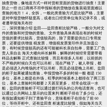
抽查货物，像地道方式一样对货柜里面的货物进行抽查！主要
防止一些 出口商将不符申报标准的货物放在集装箱里面难以
查验的地方！ 4，全拆，一般此类查验方式是比较严格，主要
是对申报货物怀疑度高，或者出口经营单位海关记录不良，或
者遭举报海关布控
二，深圳查验介绍 盐田-----盐田查柜比较严格，一般分为对文
件的查验和对货物的查验。 文件查验具体表现在有的时候对
货值的要求比较高，货值较高的，除了需要提供出口专用发
票，还要提供增值 税发票，增值税发票复印件并且加盖公
章，有时候货值较高的还有可能被科长亲自扣单，需要工厂负
责人亲自去 海关大楼向科长解释，解释的时候经常需要带着
样品去解释 正式查验比较慢，而且有很多人吊柜，以前抓的
不严格的时候白天也可以吊柜，现在严格了，被人举报，都
是必须进入内堆场的才可以吊柜，而且必须是晚上吊柜。盐田
的柜子如果被通知查验，申报货物不多的时候一般 都是 150
多位，基本上都是在外场，旺季的时候基本上都排在了两三百
位，基本上查验时间都要 2 天甚至更多， 经常会耽误一水
船，盐田的查验柜子可以通过拨打码头的公共电话查询，也可
以通过公共网站上显示的位置来判 断柜子排在了多少位，还
有假如通知柜子到了查验平台，意味着柜子在排在了前 60
位，等待开柜中。还有盐田查 柜速度比较慢，假如海关当天