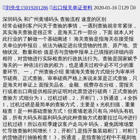
刘先生15019201286
出口报关单证资料
2020-01-16
129
0
深圳码头 和广州黄埔码头 查验流程 速度的区别
经常会碰到客户问关于查验的事情，一遇到查验就非常紧张，
其实海关查验是很正常，是海关工作一部分，下面 就本人对
此行业的了解做一个基础阐述！ 海关查验是指海关在接受报
关单位的申报后，依法为确定进出境货物的性质、原产地、货
物状况、数量和价 值是否与货物申报单上已填报的详细内容
相符，对货物进行实际检查的行政执法行为。查验是国家赋予
海关的一 种依法行政的权力，也是通关过程中必不可少的重
要环节。 一，广州查验介绍 黄埔海关查验方式细分为审单环
节磋商、正式查验。审单磋商严格上来说未算是正式查验，只
是海关对单证上 面报关品名、金额、税费存在分歧，需报关
行或者出口商提供相应的证明对此票货进行磋商！正式查验的
查验方 式细分为 1，过机过磅，2，开柜门，3 拆通道，4 全拆
1，过机过磅是最简单的查验方式，主要是 x 光机扫描，重量
核查！是一种基础查验方式！但黄埔老港只有乌 冲码头有机
器，所有大码头和嘉利码头的此种查验方式都要拉过乌冲进行
过机过磅！所以在旺季建议客户走乌冲 码头，避免因堆场繁
忙导致查验时间增长！ 2，开柜门,是指开集装箱柜门，对柜门
的货物进行抽验检查！ 3，拆通道，是指查验过程中不规则地