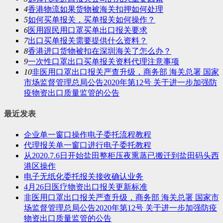
4
香港物流如果货物被海关扣押如何处理
5
如何买单报关，买单报关如何操作？
6
医用跟民用口罩买单出口报关要求
7
出口买单报关需要提供什么资料？
8
香港进口货物被扣在深圳海关了怎么办？
9
一次性口罩出口买单报关资料代理注意事项
10
非医用口罩出口报关严查升级，商务部 海关总署 国家
市场监督管理总局公告2020年第12号 关于进一步加强防
疫物资出口质量监管的公告
最近发表
企业单一窗口操作电子委托流程教程
代理报关单一窗口进行电子委托教程
从2020.7.6日开始盐田整柜压夜熏蒸已搬迁到盐田码头西
港区操作
电子无纸化委托报关接收确认业务
4月26日医疗物资出口报关更新标准
非医用口罩出口报关严查升级，商务部 海关总署 国家市
场监督管理总局公告2020年第12号 关于进一步加强防疫
物资出口质量监管的公告