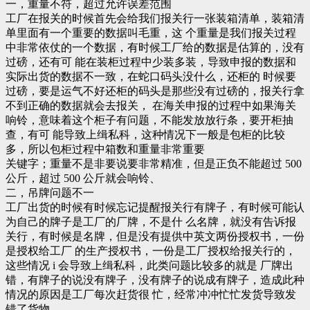
一，重量不符，超过允许误差范围
工厂在报关的时候首先会给我们报关行一张装箱清单，装箱清
单里面有一个重要的数据叫毛重，这 个重量是我们报关过程
中非常依仗的一个数据，有时候工厂给的数据是估算的，没有
过磅，还有可 能在装柜过程中少装多装，导致申报的数据和
实际出货的数据不一致，在蛇口码头没什么，还柜的 时候要
过磅，要是运气不好还柜的码头是那些没有过磅的，报关行拿
不到正确的数据就会去报关， 在海关申报的过程中如果海关
响铃，意味着这个柜子有问题，不能发放放行条，要开柜抽
查，有可 能导致上缉私科，这种情况下一般是包柜的比较
多，所以包柜过程中箱数和重量非常重要
关键字；重量不是非要说要非常精准，但是正负不能超过 500
公斤，超过 500 公斤就会响铃、
二，吊牌问题不一
工厂出货的时候有时候忘记提醒报关行有牌子，有时候可能认
为自己的牌子是工厂的厂牌，不是什 么名牌，就没有告诉报
关行，有时候是名牌，但是没有提供中英文两份授权书，一份
是授权给工厂 的生产授权书，一份是工厂授权给报关行的，
这些情况 i 会导致上缉私科，此类问题比较多的就是 厂牌出
错，有牌子的说没有牌子，没有牌子的说成有牌子，造成此种
情况的原因是工厂每次赶货很 忙，经常冲冲忙忙发货导致发
错了货物