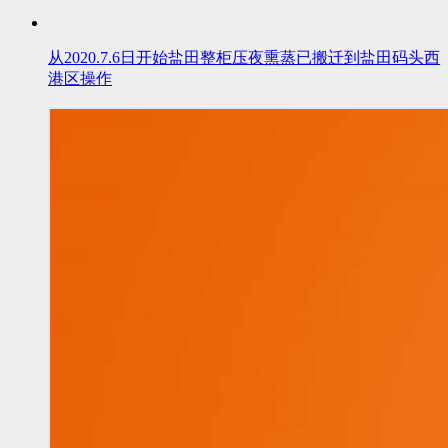
从2020.7.6日开始盐田整柜压夜熏蒸已搬迁到盐田码头西
港区操作