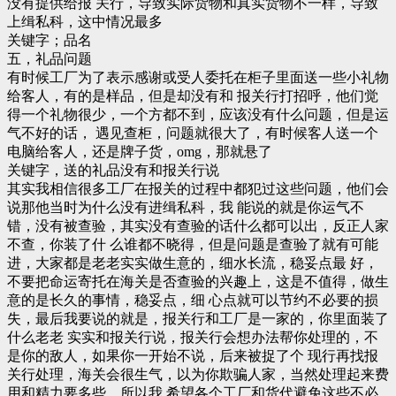
没有提供给报 关行，导致实际货物和真实货物不一样，导致
上缉私科，这中情况最多
关键字；品名
五，礼品问题
有时候工厂为了表示感谢或受人委托在柜子里面送一些小礼物
给客人，有的是样品，但是却没有和 报关行打招呼，他们觉
得一个礼物很少，一个方都不到，应该没有什么问题，但是运
气不好的话， 遇见查柜，问题就很大了，有时候客人送一个
电脑给客人，还是牌子货，omg，那就悬了
关键字，送的礼品没有和报关行说
其实我相信很多工厂在报关的过程中都犯过这些问题，他们会
说那他当时为什么没有进缉私科，我 能说的就是你运气不
错，没有被查验，其实没有查验的话什么都可以出，反正人家
不查，你装了什 么谁都不晓得，但是问题是查验了就有可能
进，大家都是老老实实做生意的，细水长流，稳妥点最 好，
不要把命运寄托在海关是否查验的兴趣上，这是不值得，做生
意的是长久的事情，稳妥点，细 心点就可以节约不必要的损
失，最后我要说的就是，报关行和工厂是一家的，你里面装了
什么老老 实实和报关行说，报关行会想办法帮你处理的，不
是你的敌人，如果你一开始不说，后来被捉了个 现行再找报
关行处理，海关会很生气，以为你欺骗人家，当然处理起来费
用和精力要多些，所以我 希望各个工厂和货代避免这些不必