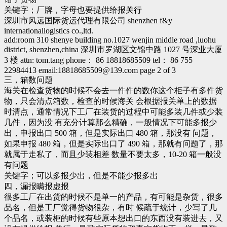
关键字；厂牌，字母也要提供给报关行
深圳市风远国际货运代理有限公司 shenzhen f&y
internationallogistics co.,ltd.
add:room 310 shenye building no.1027 wenjin middle road ,luohu
district, shenzhen,china 深圳市罗湖区文锦中路 1027 号深业大厦
3 楼 attn: tom.tang phone： 86 18818685509 tel： 86 755
22984413 email:
18818685509@139.com
page 2 of 3
三，箱数问题
海关在检查货物的时候不会去一件件的数你这个柜子有多件货
物，只会清点箱数，检查的时候海关 会根据报关单上的数据
时清点，通常情况下工厂在装货的过程中可能多装几件或少装
几件，因为没 有充分计算那么精确，一般情况下可能多报少
出，申报出口 500 箱，但是实际出口 480 箱，那没有 问题，
如果申报 480 箱，但是实际出口了 490 箱，那就有问题了，那
就属于走私了，而且少装相差 数量不要太多，10-20 箱一般没
有问题
关键字；可以多报少出，但是不能少报多出
四，漏报瞒报虚报
很多工厂在出货的时候不是单一的产品，有可能是杂货，很多
品名，但是工厂觉得货物很杂，有时 候疏于统计，少写了几
个品名，或装柜的时候有些原本想出口的东西没有装进去，又