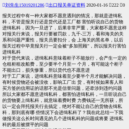
刘先生15019201286
出口报关单证资料
2020-01-16
222
0
报关过程中有一种大家都不愿意遇到的情况，那就是进缉私
科，不管是报关行还是货代还是工厂都 害怕听说自己的货物
进缉私科，因为一旦进了，后果非常严重，大家都不愿意这样
对报关行来说，报关行要被罚款，九千-三万，看和海关的关
系和问题严重性，报关员要扣分，会 上海关的黑名单，以后
报关过程中毕竟报关行一定会被“多加照顾”，所以报关行害怕
进缉私科
对于货代来说，进缉私科意味着柜子不能放行，会产生一定的
仓租柜租改船费，至少要半个月至一 个月，有可能这个柜子
不能出口，损失惨重，所以货代也不愿意进
对于工厂来说，进缉私科意味着至少要半个月才能解决问题，
有时候货物还会被没收，影响工厂出 货，有时候如果客人和
买方签的信用证的话那不光是信誉问题，还牵涉到违约问题
所以大家都不愿意进缉私科，都害怕进缉私科，一旦听说自己
的货物要上缉私科，就意味着费时费 力费钱还一无所获，所
以一定会拜托报关行去搞定，绝对不能让自己的货物去缉私
科，那到底有哪 些情况下会进缉私科了？我在此总结一下我
做报关这么长时间遇见的几个进缉私科的问题或将要 进缉私
科的最后被摆平的问题