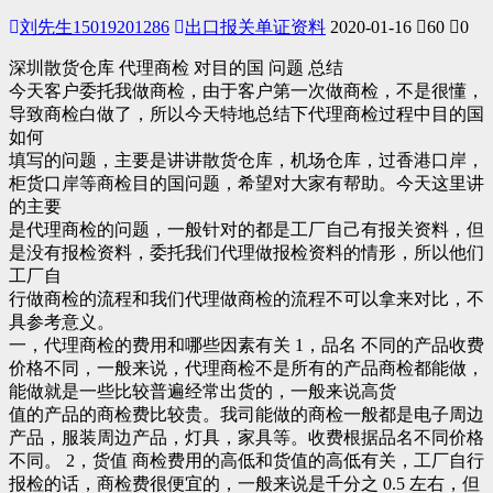
刘先生15019201286
出口报关单证资料
2020-01-16
60
0
深圳散货仓库 代理商检 对目的国 问题 总结
今天客户委托我做商检，由于客户第一次做商检，不是很懂，
导致商检白做了，所以今天特地总结下代理商检过程中目的国
如何
填写的问题，主要是讲讲散货仓库，机场仓库，过香港口岸，
柜货口岸等商检目的国问题，希望对大家有帮助。今天这里讲
的主要
是代理商检的问题，一般针对的都是工厂自己有报关资料，但
是没有报检资料，委托我们代理做报检资料的情形，所以他们
工厂自
行做商检的流程和我们代理做商检的流程不可以拿来对比，不
具参考意义。
一，代理商检的费用和哪些因素有关 1，品名 不同的产品收费
价格不同，一般来说，代理商检不是所有的产品商检都能做，
能做就是一些比较普遍经常出货的，一般来说高货
值的产品的商检费比较贵。我司能做的商检一般都是电子周边
产品，服装周边产品，灯具，家具等。收费根据品名不同价格
不同。 2，货值 商检费用的高低和货值的高低有关，工厂自行
报检的话，商检费很便宜的，一般来说是千分之 0.5 左右，但