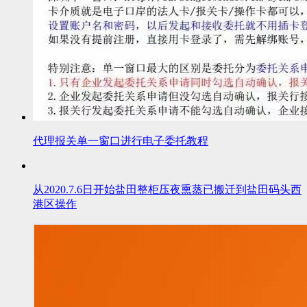
代理报关单一窗口进行电子委托教程
从2020.7.6日开始盐田整柜压夜熏蒸已搬迁到盐田码头西
港区操作