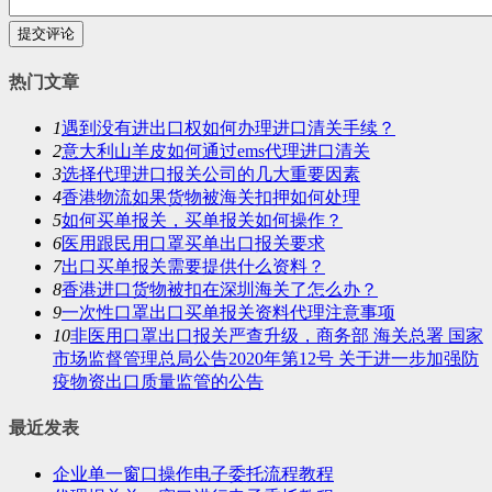
提交评论
热门文章
1
遇到没有进出口权如何办理进口清关手续？
2
意大利山羊皮如何通过ems代理进口清关
3
选择代理进口报关公司的几大重要因素
4
香港物流如果货物被海关扣押如何处理
5
如何买单报关，买单报关如何操作？
6
医用跟民用口罩买单出口报关要求
7
出口买单报关需要提供什么资料？
8
香港进口货物被扣在深圳海关了怎么办？
9
一次性口罩出口买单报关资料代理注意事项
10
非医用口罩出口报关严查升级，商务部 海关总署 国家
市场监督管理总局公告2020年第12号 关于进一步加强防
疫物资出口质量监管的公告
最近发表
企业单一窗口操作电子委托流程教程