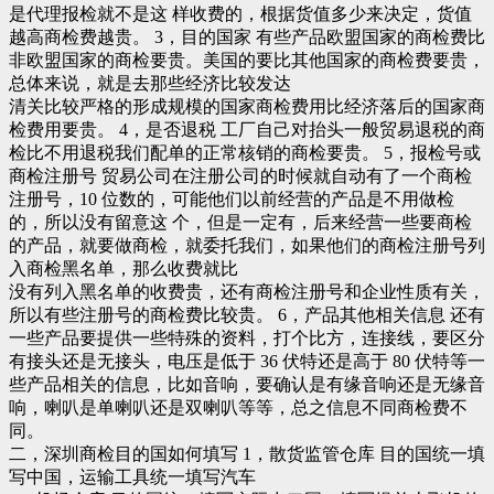
是代理报检就不是这 样收费的，根据货值多少来决定，货值
越高商检费越贵。 3，目的国家 有些产品欧盟国家的商检费比
非欧盟国家的商检要贵。美国的要比其他国家的商检费要贵，
总体来说，就是去那些经济比较发达
清关比较严格的形成规模的国家商检费用比经济落后的国家商
检费用要贵。 4，是否退税 工厂自己对抬头一般贸易退税的商
检比不用退税我们配单的正常核销的商检要贵。 5，报检号或
商检注册号 贸易公司在注册公司的时候就自动有了一个商检
注册号，10 位数的，可能他们以前经营的产品是不用做检
的，所以没有留意这 个，但是一定有，后来经营一些要商检
的产品，就要做商检，就委托我们，如果他们的商检注册号列
入商检黑名单，那么收费就比
没有列入黑名单的收费贵，还有商检注册号和企业性质有关，
所以有些注册号的商检费比较贵。 6，产品其他相关信息 还有
一些产品要提供一些特殊的资料，打个比方，连接线，要区分
有接头还是无接头，电压是低于 36 伏特还是高于 80 伏特等一
些产品相关的信息，比如音响，要确认是有缘音响还是无缘音
响，喇叭是单喇叭还是双喇叭等等，总之信息不同商检费不
同。
二，深圳商检目的国如何填写 1，散货监管仓库 目的国统一填
写中国，运输工具统一填写汽车