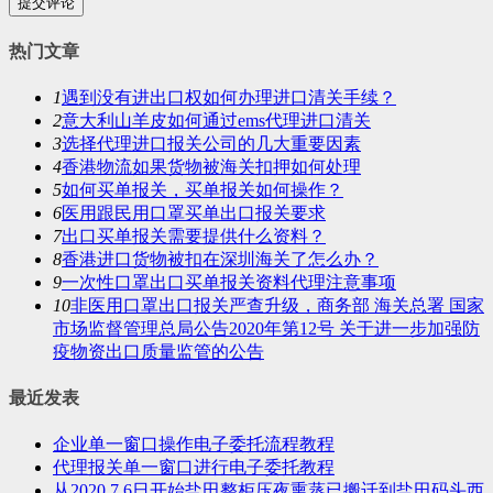
提交评论
热门文章
1
遇到没有进出口权如何办理进口清关手续？
2
意大利山羊皮如何通过ems代理进口清关
3
选择代理进口报关公司的几大重要因素
4
香港物流如果货物被海关扣押如何处理
5
如何买单报关，买单报关如何操作？
6
医用跟民用口罩买单出口报关要求
7
出口买单报关需要提供什么资料？
8
香港进口货物被扣在深圳海关了怎么办？
9
一次性口罩出口买单报关资料代理注意事项
10
非医用口罩出口报关严查升级，商务部 海关总署 国家
市场监督管理总局公告2020年第12号 关于进一步加强防
疫物资出口质量监管的公告
最近发表
企业单一窗口操作电子委托流程教程
代理报关单一窗口进行电子委托教程
从2020.7.6日开始盐田整柜压夜熏蒸已搬迁到盐田码头西