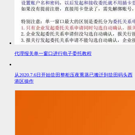
代理报关单一窗口进行电子委托教程
从2020.7.6日开始盐田整柜压夜熏蒸已搬迁到盐田码头西
港区操作