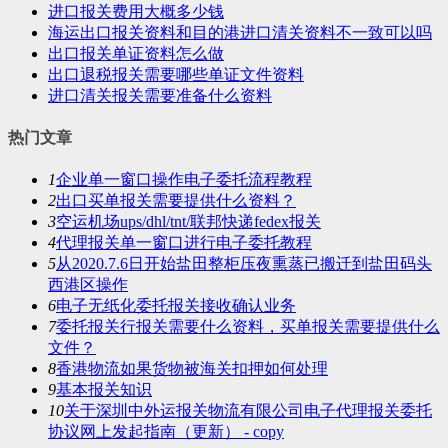
进口报关费用大概多少钱
海运出口报关资料和目的港进口清关资料不一致可以吗
出口报关单证资料怎么做
出口退税报关需要哪些单证文件资料
进口清关报关需要准备什么资料
热门文章
1
企业单一窗口操作电子委托流程教程
2
出口买单报关需要提供什么资料？
3
空运机场ups/dhl/tnt/联邦快递fedex报关
4
代理报关单一窗口进行电子委托教程
5
从2020.7.6日开始盐田整柜压夜熏蒸已搬迁到盐田码头
西港区操作
6
电子无纸化委托报关接收确认业务
7
委托报关行报关需要什么资料，买单报关需要提供什么
文件？
8
香港物流如果货物被海关扣押如何处理
9
基本报关知识
10
关于深圳中外运报关物流有限公司电子代理报关委托
协议网上发起指南（更新） - copy