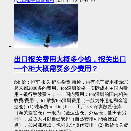
出口报关单证资料
2021-11-12
293
0
出口报关费用大概多少钱，报关出口
一个柜大概需要多少费用？
fob 价：拖车 报关 码头杂费 商检，再有拖车费用和thc加
起来都2000多的费用。fob深圳价格＝实际成本＋国内费
用＋银行手续费＋；一、国内费用：fob深圳的国内相关
收费/费用1、lcl 散货fob深圳费用（一般为外运仓和金运
达仓）(1) 吨车费trucking fee： 工厂>>>深圳散货仓库
（海关监管仓）一般为（金运达仓、外运仓，盐田仓另
计），发货人可以自己安排（自己安排可能会便宜
点），如果嫌麻烦，也可以让货代安排；(2) 散货报关费