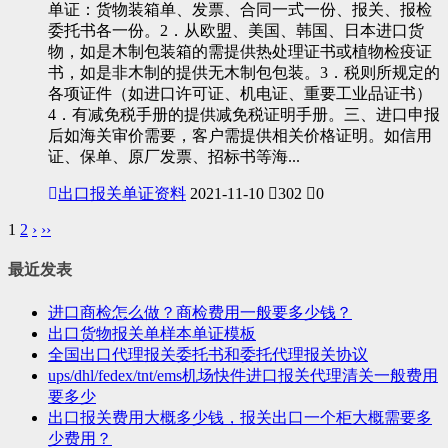
单证：货物装箱单、发票、合同一式一份、报关、报检
委托书各一份。2．从欧盟、美国、韩国、日本进口货
物，如是木制包装箱的需提供热处理证书或植物检疫证
书，如是非木制的提供无木制包包装。3．税则所规定的
各项证件（如进口许可证、机电证、重要工业品证书）
4．有减免税手册的提供减免税证明手册。三、进口申报
后如海关审价需要，客户需提供相关价格证明。如信用
证、保单、原厂发票、招标书等海...
出口报关单证资料
2021-11-10
302
0
1
2
›
››
最近发表
进口商检怎么做？商检费用一般要多少钱？
出口货物报关单样本单证模板
全国出口代理报关委托书和委托代理报关协议
ups/dhl/fedex/tnt/ems机场快件进口报关代理清关一般费用
要多少
出口报关费用大概多少钱，报关出口一个柜大概需要多
少费用？