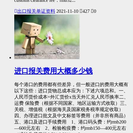
customs clearance fee：rmb32...
出口报关单证资料
2021-11-10
427
0
进口报关费用大概多少钱
每个港口的费用都有些差异，但一般进口的费用大概有
以下这些：进口货物总成本应为：下述六项总和。一、
人民币货价成本=外汇货价x当天外汇兑人民币换率二、
运费 保险费（根据不同国家、地区运输方式收取）三、
关税、增值税（根据海关及国家税务税率规定收取）
四、办理进口批文及中文标签等费用（并非所有商品）
五、港口及进口手续费用 1、港口码头费：约rmb200
—600元左右 2、检验检疫费：约rmb150—400元左右