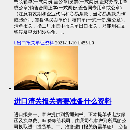
书装箱单(一式两份,盖公章)发票(一式两份,盖财务专用章
或公章)销售合同正本(一式两份,盖合同专用章或公章)
（注意有效期和企业代码和贸易条款，当贸易条款为cif
或c&f时，需提供买卖单价）核销单(一式一份,盖公章)，
清单报关，指工厂用集中报关单出口报关，只能用在文
锦渡及皇岗和沙头角。...
出口报关单证资料
2021-11-10
455
0
进口清关报关需要准备什么资料
进口报关一、客户提供到货通知书、正本提单或电放保
函及换单费、thc费等给我司，由我司代客户到所属船公
司换取进口提货单。二、准备进口报关所需单证1．必备