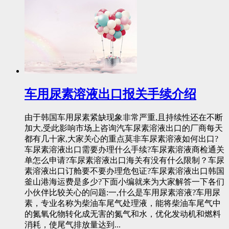
车用尿素溶液出口报关手续介绍
由于韩国车用尿素紧缺现象非常严重,且持续性还在不断
加大,受此影响市场上咨询汽车尿素溶液出口的厂商每天
都有几十家,大家关心的重点莫非车尿素溶液如何出口?
车尿素溶液出口需要办理什么手续?车尿素溶液商检通关
单怎么申请?车尿素溶液出口海关有没有什么限制？车尿
素溶液出口订舱要不要办理危包证?车尿素溶液出口韩国
釜山港海运费是多少?下面小编就来为大家解答一下各们
小伙伴比较关心的问题:一,什么是车用尿素溶液?车用尿
素，专业名称为柴油车尾气处理液，能将柴油车尾气中
的氮氧化物转化成无害的氮气和水，优化发动机和燃料
消耗，使尾气排放量达到...