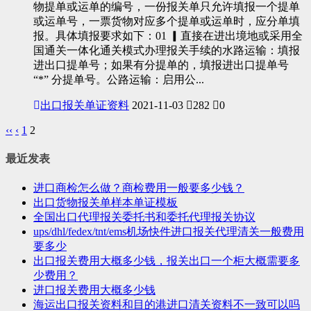
物提单或运单的编号，一份报关单只允许填报一个提单
或运单号，一票货物对应多个提单或运单时，应分单填
报。具体填报要求如下：01 ▎直接在进出境地或采用全
国通关一体化通关模式办理报关手续的水路运输：填报
进出口提单号；如果有分提单的，填报进出口提单号
“*” 分提单号。公路运输：启用公...
出口报关单证资料
2021-11-03
282
0
‹‹
‹
1
2
最近发表
进口商检怎么做？商检费用一般要多少钱？
出口货物报关单样本单证模板
全国出口代理报关委托书和委托代理报关协议
ups/dhl/fedex/tnt/ems机场快件进口报关代理清关一般费用
要多少
出口报关费用大概多少钱，报关出口一个柜大概需要多
少费用？
进口报关费用大概多少钱
海运出口报关资料和目的港进口清关资料不一致可以吗