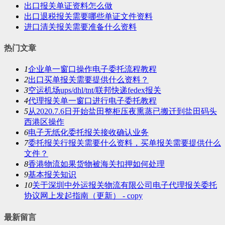
出口报关单证资料怎么做
出口退税报关需要哪些单证文件资料
进口清关报关需要准备什么资料
热门文章
1
企业单一窗口操作电子委托流程教程
2
出口买单报关需要提供什么资料？
3
空运机场ups/dhl/tnt/联邦快递fedex报关
4
代理报关单一窗口进行电子委托教程
5
从2020.7.6日开始盐田整柜压夜熏蒸已搬迁到盐田码头
西港区操作
6
电子无纸化委托报关接收确认业务
7
委托报关行报关需要什么资料，买单报关需要提供什么
文件？
8
香港物流如果货物被海关扣押如何处理
9
基本报关知识
10
关于深圳中外运报关物流有限公司电子代理报关委托
协议网上发起指南（更新） - copy
最新留言