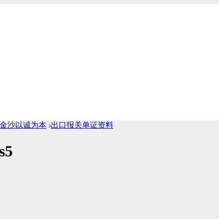
1cc金沙以诚为本
›
出口报关单证资料
s5