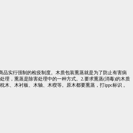
口商品实行强制的检疫制度。木质包装熏蒸就是为了防止有害病
理，熏蒸是除害处理中的一种方式。2.要求熏蒸(消毒)的木质
、木衬板、木轴、木稧等。原木都要熏蒸，打ippc标识 。