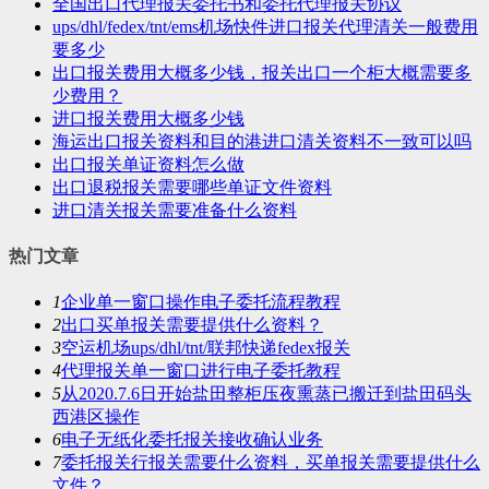
全国出口代理报关委托书和委托代理报关协议
ups/dhl/fedex/tnt/ems机场快件进口报关代理清关一般费用
要多少
出口报关费用大概多少钱，报关出口一个柜大概需要多
少费用？
进口报关费用大概多少钱
海运出口报关资料和目的港进口清关资料不一致可以吗
出口报关单证资料怎么做
出口退税报关需要哪些单证文件资料
进口清关报关需要准备什么资料
热门文章
1
企业单一窗口操作电子委托流程教程
2
出口买单报关需要提供什么资料？
3
空运机场ups/dhl/tnt/联邦快递fedex报关
4
代理报关单一窗口进行电子委托教程
5
从2020.7.6日开始盐田整柜压夜熏蒸已搬迁到盐田码头
西港区操作
6
电子无纸化委托报关接收确认业务
7
委托报关行报关需要什么资料，买单报关需要提供什么
文件？